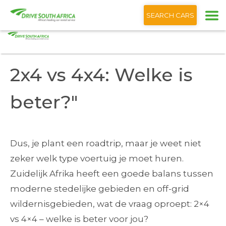
+1 (866) 201 9373
Nederlands
SEARCH CARS
Startpagina
Blog
2x4 vs 4x4: Welke is beter?"
2x4 vs 4x4: Welke is
beter?"
Dus, je plant een roadtrip, maar je weet niet
zeker welk type voertuig je moet huren.
Zuidelijk Afrika heeft een goede balans tussen
moderne stedelijke gebieden en off-grid
wildernisgebieden, wat de vraag oproept: 2×4
vs 4×4 – welke is beter voor jou?