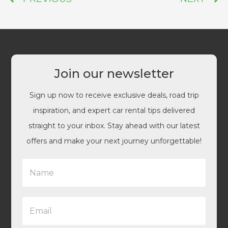
Join our newsletter
Sign up now to receive exclusive deals, road trip
inspiration, and expert car rental tips delivered
straight to your inbox. Stay ahead with our latest
offers and make your next journey unforgettable!
N
a
m
e
E
*
m
a