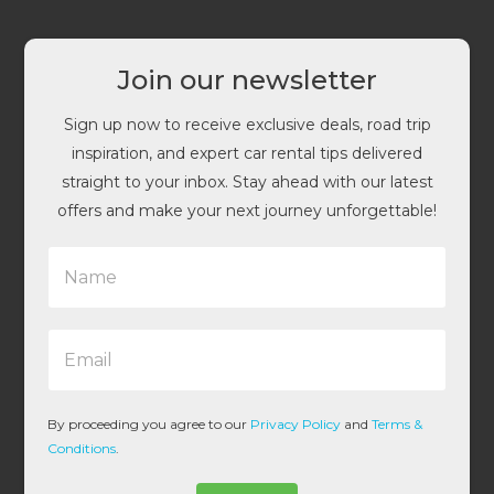
Join our newsletter
Sign up now to receive exclusive deals, road trip
inspiration, and expert car rental tips delivered
straight to your inbox. Stay ahead with our latest
offers and make your next journey unforgettable!
N
a
m
e
E
*
m
a
i
l
By proceeding you agree to our
Privacy Policy
and
Terms &
*
Conditions
.