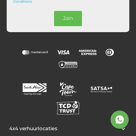
*
Conditions
.
Join
4x4 verhuurlocaties