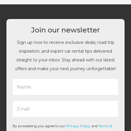
Join our newsletter
Sign up now to receive exclusive deals, road trip
inspiration, and expert car rental tips delivered
straight to your inbox. Stay ahead with our latest
offers and make your next journey unforgettable!
N
a
m
e
E
*
m
a
i
l
By proceeding you agree to our
Privacy Policy
and
Terms &