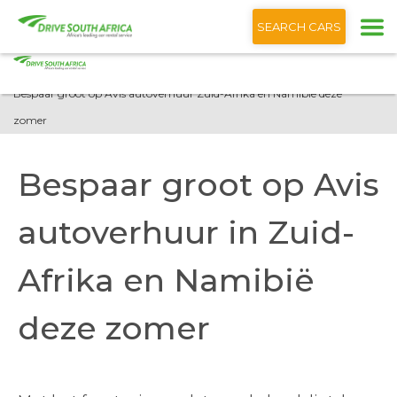
+1 (866) 201 9373
Nederlands
SEARCH CARS
Startpagina
Blog
Bespaar groot op Avis autoverhuur Zuid-Afrika en Namibië deze
zomer
Bespaar groot op Avis
autoverhuur in Zuid-
Afrika en Namibië
deze zomer