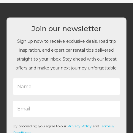
Join our newsletter
Sign up now to receive exclusive deals, road trip
inspiration, and expert car rental tips delivered
straight to your inbox. Stay ahead with our latest
offers and make your next journey unforgettable!
N
a
m
e
E
*
m
a
i
l
By proceeding you agree to our
Privacy Policy
and
Terms &
*
Conditions
.