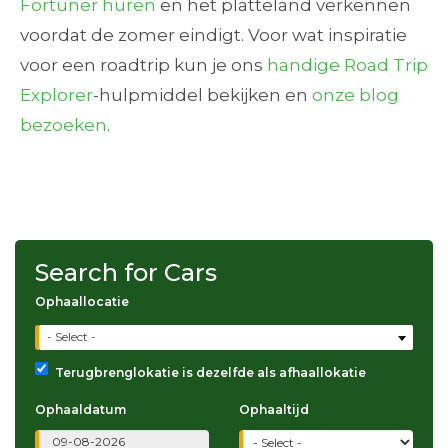
Fortuner huren
en het platteland verkennen
voordat de zomer eindigt. Voor wat inspiratie
voor een roadtrip kun je ons
handige Road Trip
Explorer
-hulpmiddel bekijken en
onze blog
bezoeken
.
Search for Cars
Ophaallocatie
- Select -
Terugbrenglokatie is dezelfde als afhaallokatie
Ophaaldatum
Ophaaltijd