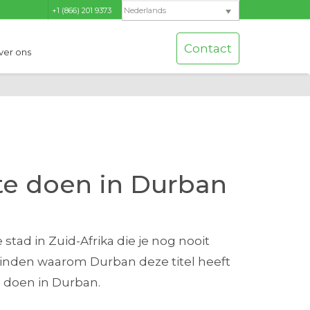
+1 (866) 201 9373
Nederlands
Contact
ver ons
te doen in Durban
stad in Zuid-Afrika die je nog nooit
itvinden waarom Durban deze titel heeft
e doen in Durban.