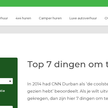
rhuur
4x4 huren
Camper huren
Luxe autoverhuur
O
Top 7 dingen om 
In 2014 had CNN Durban als ‘de coolste 
gezien hebt’ beoordeelt. Als je wilt u
atie
gekregen, dan zijn hier 7 dingen om t