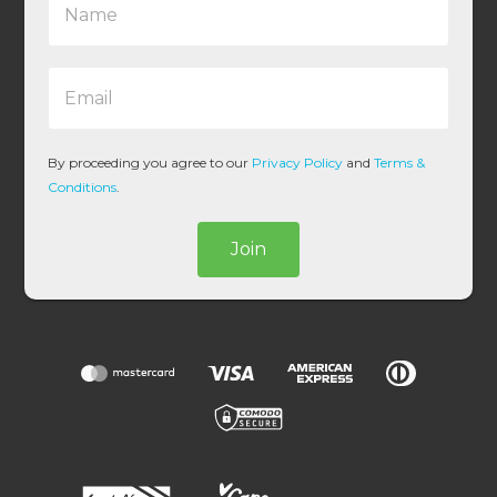
a
m
e
E
*
m
a
i
l
By proceeding you agree to our
Privacy Policy
and
Terms &
*
Conditions
.
Join