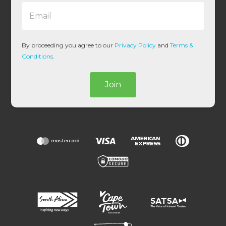
E
*
m
a
i
l
By proceeding you agree to our
Privacy Policy
and
Terms &
*
Conditions
.
Join