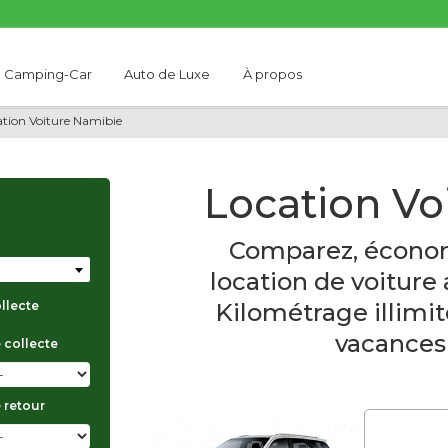
Camping-Car
Auto de Luxe
À propos
ation Voiture Namibie
Location Vo
e
Comparez, économ
location de voiture
Kilométrage illimit
ollecte
vacances 
 collecte
 retour