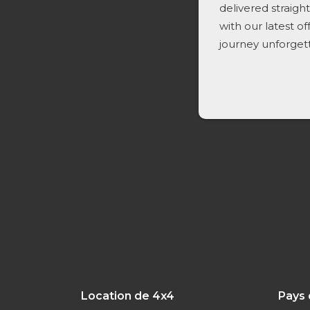
delivered straigh
with our latest o
journey unforget
Location de 4x4
Pays 