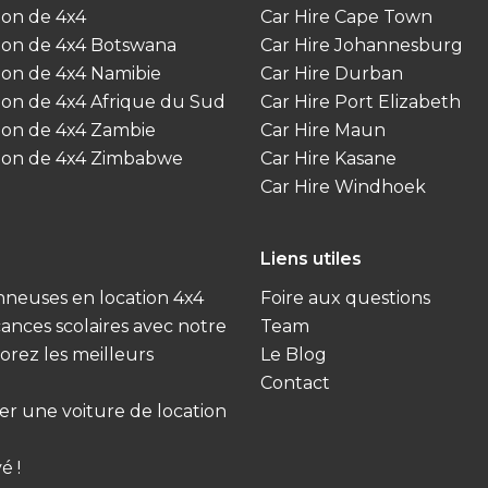
ion de 4x4
Car Hire Cape Town
ion de 4x4 Botswana
Car Hire Johannesburg
ion de 4x4 Namibie
Car Hire Durban
ion de 4x4 Afrique du Sud
Car Hire Port Elizabeth
ion de 4x4 Zambie
Car Hire Maun
ion de 4x4 Zimbabwe
Car Hire Kasane
Car Hire Windhoek
Liens utiles
onneuses en location 4x4
Foire aux questions
acances scolaires avec notre
Team
orez les meilleurs
Le Blog
Contact
er une voiture de location
é !