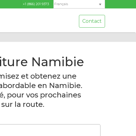
+1 (866) 201 9373
Français
Contact
iture Namibie
isez et obtenez une
 abordable en Namibie.
é, pour vos prochaines
sur la route.