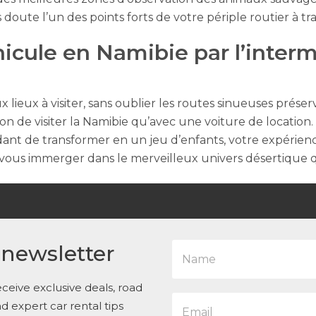
doute l’un des points forts de votre périple routier à tra
icule en Namibie par l’interm
x lieux à visiter, sans oublier les routes sinueuses prés
çon de visiter la Namibie qu’avec une voiture de location
dant de transformer en un jeu d’enfants, votre expérienc
 vous immerger dans le merveilleux univers désertique q
N
 newsletter
a
m
e
ceive exclusive deals, road
E
*
and expert car rental tips
m