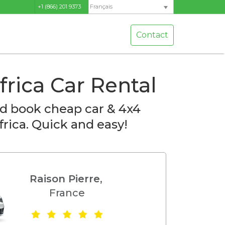
+1 (866) 201 9373
Français
Contact
frica Car Rental
d book cheap car & 4x4
frica. Quick and easy!
Raison Pierre
,
France