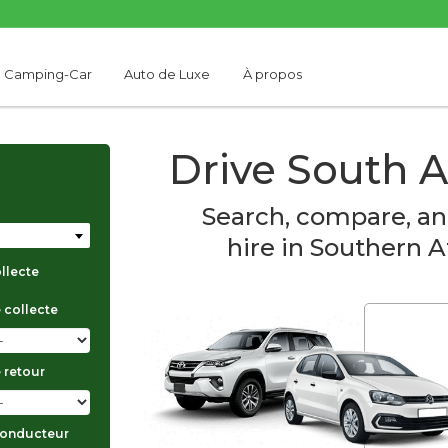
Camping-Car
Auto de Luxe
À propos
Drive South A
Search, compare, an
hire in Southern A
ollecte
 collecte
 retour
conducteur