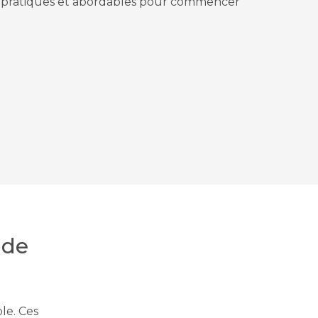
es pratiques et abordables pour commencer
ide
le. Ces