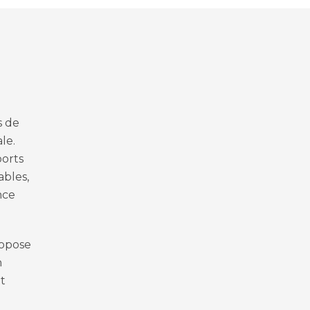
s de
le.
ports
ables,
nce
ropose
n
et