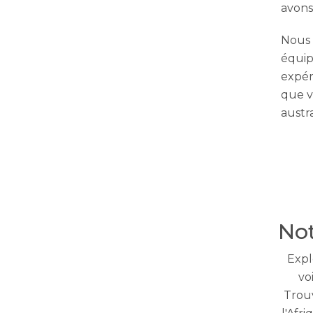
avons 
Nous 
équip
expér
que v
austra
Not
Expl
vo
Trouv