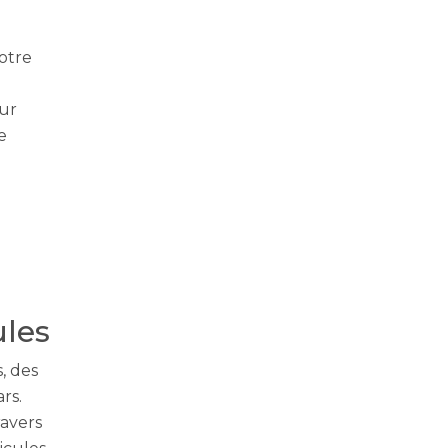
Notre
our
e
ules
, des
rs.
ravers