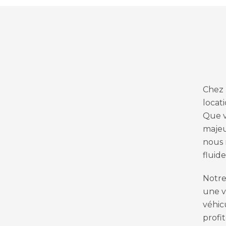
Chez 
locat
Que v
majeu
nous 
fluide
Notre
une v
véhic
profi