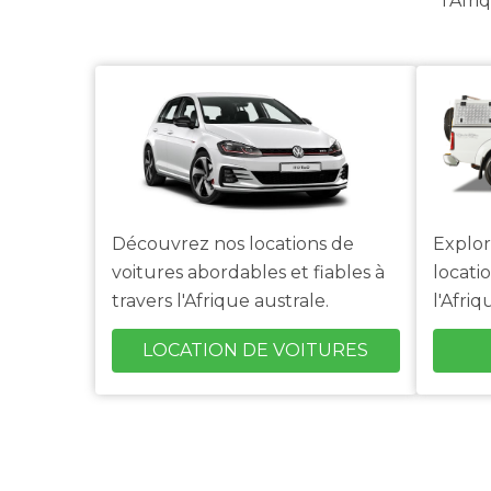
l'Afr
Découvrez nos locations de
Explo
voitures abordables et fiables à
locati
travers l'Afrique australe.
l'Afriq
LOCATION DE VOITURES