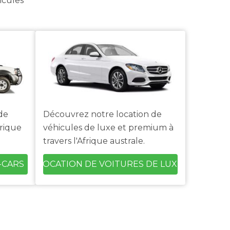
icules
de
Découvrez notre location de
frique
véhicules de luxe et premium à
travers l'Afrique australe.
-CARS
LOCATION DE VOITURES DE LUXE