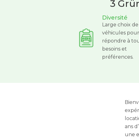
3 Grün
Diversité
Large choix de
véhicules pou
répondre à tou
besoins et
préférences.
Bienv
expér
locat
ans d
une e