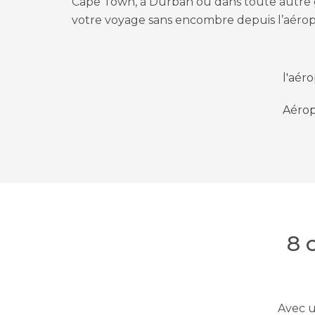
Cape Town, à Durban ou dans toute autre g
votre voyage sans encombre depuis l’aérop
l'aér
Aérop
8 
Avec u