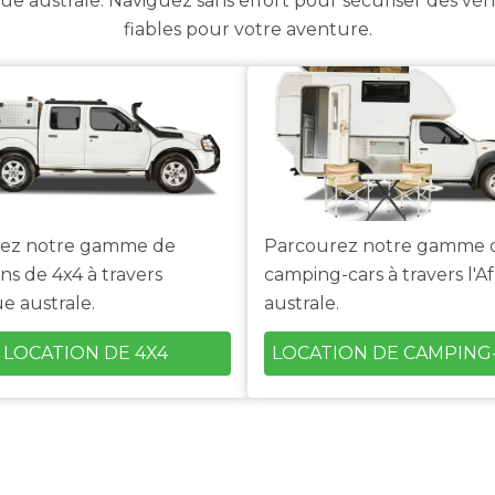
ique australe. Naviguez sans effort pour sécuriser des véh
fiables pour votre aventure.
rez notre gamme de
Parcourez notre gamme 
ons de 4x4 à travers
camping-cars à travers l'A
ue australe.
australe.
LOCATION DE 4X4
LOCATION DE CAMPING