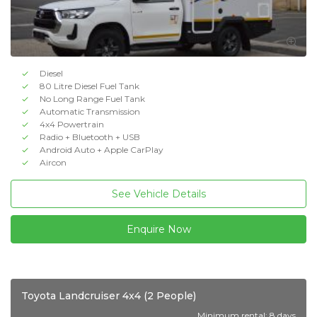
Diesel
80 Litre Diesel Fuel Tank
No Long Range Fuel Tank
Automatic Transmission
4x4 Powertrain
Radio + Bluetooth + USB
Android Auto + Apple CarPlay
Aircon
See Vehicle Details
Enquire Now
Toyota Landcruiser 4x4 (2 People)
Minimum rental: 8 days