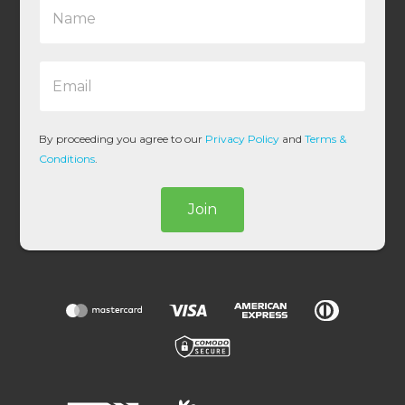
N
a
m
e
E
*
m
a
i
l
By proceeding you agree to our
Privacy Policy
and
Terms &
*
Conditions
.
Join