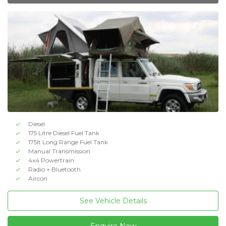
Diesel
175 Litre Diesel Fuel Tank
175lt Long Range Fuel Tank
Manual Transmission
4x4 Powertrain
Radio + Bluetooth
Aircon
See Vehicle Details