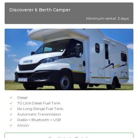
Discoverer 6 Berth Camper
Minimum rental: 3 days
Diesel
70 Litre Diesel Fuel Tank
No Long Range Fuel Tank
Automatic Transmission
Radio + Bluetooth + USB
Aircon