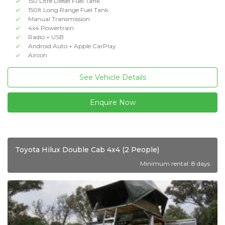
150 Litre Diesel Fuel Tank
150lt Long Range Fuel Tank
Manual Transmission
4x4 Powertrain
Radio + USB
Android Auto + Apple CarPlay
Aircon
See Vehicle Details
Enquire Now
Toyota Hilux Double Cab 4x4 (2 People)
Minimum rental: 8 days