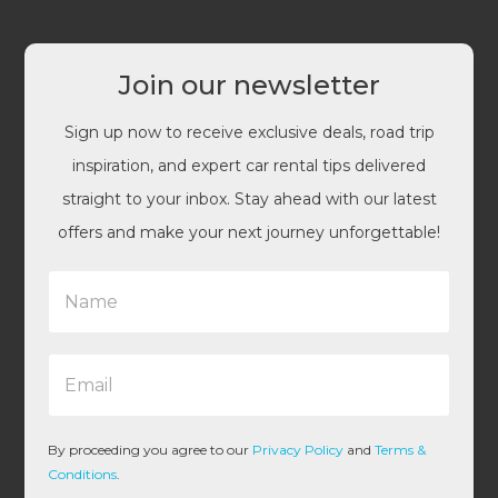
Join our newsletter
Sign up now to receive exclusive deals, road trip
inspiration, and expert car rental tips delivered
straight to your inbox. Stay ahead with our latest
offers and make your next journey unforgettable!
N
a
m
e
E
*
m
a
i
l
By proceeding you agree to our
Privacy Policy
and
Terms &
*
Conditions
.