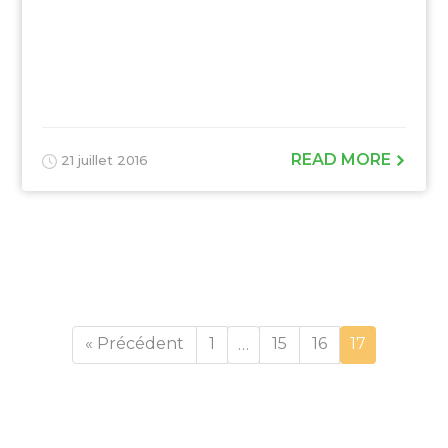
READ MORE
21 juillet 2016
Page
Page
Page
Page
« Précédent
1
15
16
17
…