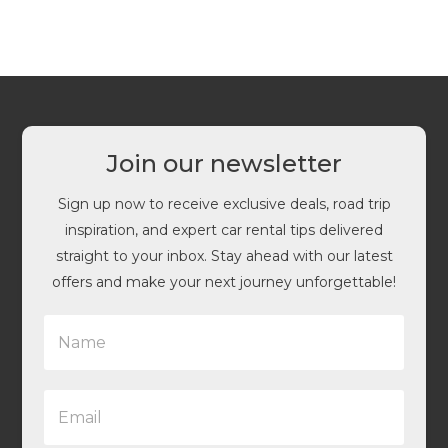
Join our newsletter
Sign up now to receive exclusive deals, road trip
inspiration, and expert car rental tips delivered
straight to your inbox. Stay ahead with our latest
offers and make your next journey unforgettable!
N
a
m
e
E
*
m
a