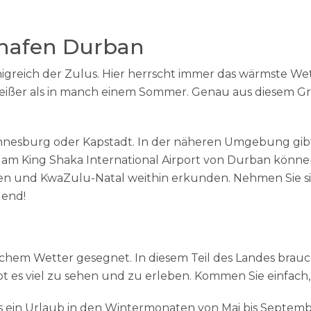
hafen Durban
nigreich der Zulus. Hier herrscht immer das wärmste We
heißer als in manch einem Sommer. Genau aus diesem Gr
Johannesburg oder Kapstadt. In der näheren Umgebung gi
am King Shaka International Airport von Durban können 
ßen und KwaZulu-Natal weithin erkunden. Nehmen Sie 
gend!
lichem Wetter gesegnet. In diesem Teil des Landes brau
bt es viel zu sehen und zu erleben. Kommen Sie einfach,
 ein Urlaub in den Wintermonaten von Mai bis Septembe