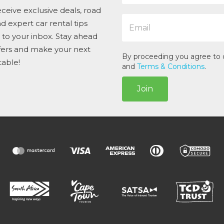
e
ceive exclusive deals, road
E
*
and expert car rental tips
m
t to your inbox. Stay ahead
a
i
ffers and make your next
l
By proceeding you agree to
table!
*
and
Terms & Conditions
.
Join