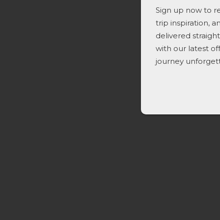
Sign up now to re
trip inspiration, 
delivered straigh
with our latest o
journey unforget