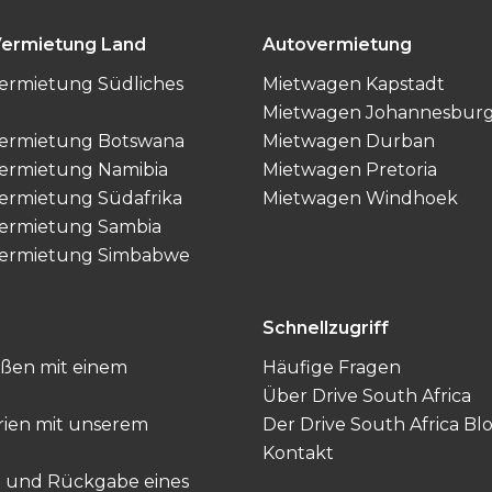
Vermietung Land
Autovermietung
ermietung Südliches
Mietwagen Kapstadt
Mietwagen Johannesbur
Vermietung Botswana
Mietwagen Durban
ermietung Namibia
Mietwagen Pretoria
ermietung Südafrika
Mietwagen Windhoek
ermietung Sambia
Vermietung Simbabwe
Schnellzugriff
raßen mit einem
Häufige Fragen
Über Drive South Africa
erien mit unserem
Der Drive South Africa Bl
Kontakt
ng und Rückgabe eines