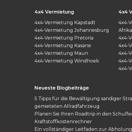
4x4 Vermietung
4x4 
4x4-Vermietung Kapstadt
4x4-V
4x4-Vermietung Johannesburg
Afrika
4x4-Vermietung Pretoria
4x4-
4x4-Vermietung Kasane
4x4-V
4x4-Vermietung Maun
4x4-V
4x4-Vermietung Windhoek
4x4-V
4x4-
Neueste Blogbeiträge
5 Tipps für die Bewältigung sandiger St
gemieteten Allradfahrzeug
Planen Sie Ihren Roadtrip in den Schulf
Kraftstoffkostenrechner
Ein vollständiger Leitfaden zur Abholu