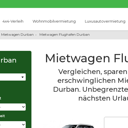
4x4-Verleih
Wohnmobilvermietung
Luxusautovermietung
Mietwagen Durban
Mietwagen Flughafen Durban
Mietwagen Fl
urban
Vergleichen, sparen
erschwinglichen M
Durban. Unbegrenzte 
nächsten Urlau
t
eit