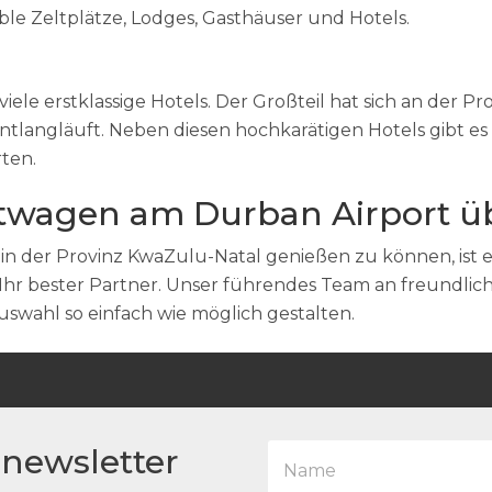
ble Zeltplätze, Lodges, Gasthäuser und Hotels.
iele erstklassige Hotels. Der Großteil hat sich an der
 entlangläuft. Neben diesen hochkarätigen Hotels gibt
ten.
twagen am Durban Airport üb
in der Provinz KwaZulu-Natal genießen zu können, ist
ca Ihr bester Partner. Unser führendes Team an freundli
swahl so einfach wie möglich gestalten.
N
 newsletter
a
m