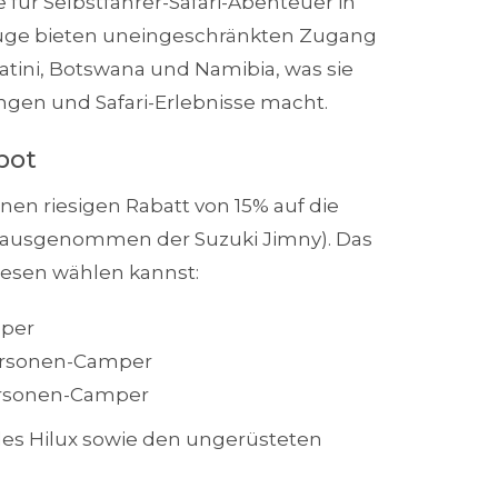
e für Selbstfahrer-Safari-Abenteuer in
zeuge bieten uneingeschränkten Zugang
watini, Botswana und Namibia, was sie
ngen und Safari-Erlebnisse macht.
bot
nen riesigen Rabatt von 15% auf die
 (ausgenommen der Suzuki Jimny). Das
iesen wählen kannst:
mper
Personen-Camper
Personen-Camper
es Hilux sowie den ungerüsteten