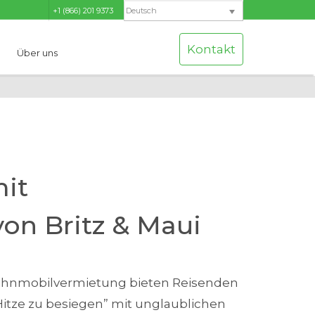
+1 (866) 201 9373
Deutsch
Kontakt
Über uns
mit
on Britz & Maui
ohnmobilvermietung bieten Reisenden
Hitze zu besiegen” mit unglaublichen