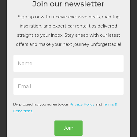
Join our newsletter
Sign up now to receive exclusive deals, road trip
inspiration, and expert car rental tips delivered
straight to your inbox. Stay ahead with our latest
offers and make your next journey unforgettable!
N
a
m
e
E
*
m
a
i
l
By proceeding you agree to our
Privacy Policy
and
Terms &
*
Conditions
.
Join